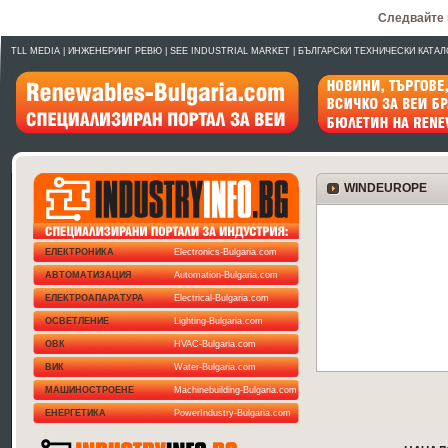
Следвайте 
TLL MEDIA
|
ИНЖЕНЕРИНГ РЕВЮ
|
SEE INDUSTRIAL MARKET
|
БЪЛГАРСКИ ТЕХНИЧЕСКИ КАТАЛ
WINDEUROPE
ЕЛЕКТРОНИКА
Electronics-Bulgaria.com
АВТОМАТИЗАЦИЯ
Automation-Bulgaria.com
ЕЛЕКТРОАПАРАТУРА
Electrical-Bulgaria.com
ОСВЕТЛЕНИЕ
Lighting-Bulgaria.com
ОВК
HVAC-Bulgaria.com
ВИК
Water-Bulgaria.com
МАШИНОСТРОЕНЕ
Machinebuilding-Bulgaria.com
ЕНЕРГЕТИКА
PowerIndustry-Bulgaria.com