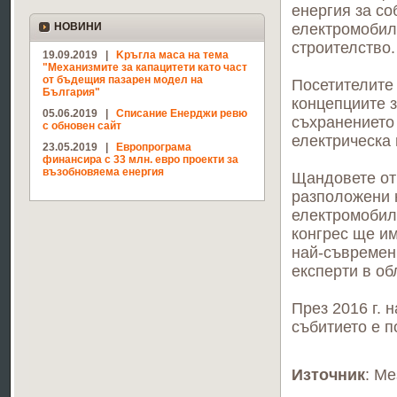
енергия за со
НОВИНИ
електромобил
строителство.
19.09.2019 |
Kръгла маса на тема
"Механизмите за капацитети като част
от бъдещия пазарен модел на
Посетителите 
България"
концепциите з
05.06.2019 |
Списание Енерджи ревю
съхранението 
с обновен сайт
електрическа 
23.05.2019 |
Европрограма
финансира с 33 млн. евро проекти за
възобновяема енергия
Щандовете от
разположени н
електромобил
конгрес ще и
най-съвремен
експерти в об
През 2016 г. 
събитието е п
Източник
: M