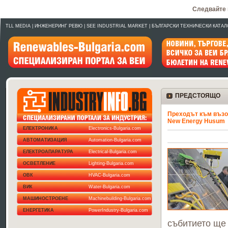
Следвайте 
TLL MEDIA
|
ИНЖЕНЕРИНГ РЕВЮ
|
SEE INDUSTRIAL MARKET
|
БЪЛГАРСКИ ТЕХНИЧЕСКИ КАТАЛ
ПРЕДСТОЯЩО
Преходът към възоб
New Energy Husum
ЕЛЕКТРОНИКА
Electronics-Bulgaria.com
АВТОМАТИЗАЦИЯ
Automation-Bulgaria.com
ЕЛЕКТРОАПАРАТУРА
Electrical-Bulgaria.com
ОСВЕТЛЕНИЕ
Lighting-Bulgaria.com
ОВК
HVAC-Bulgaria.com
ВИК
Water-Bulgaria.com
МАШИНОСТРОЕНЕ
Machinebuilding-Bulgaria.com
ЕНЕРГЕТИКА
PowerIndustry-Bulgaria.com
събитието ще